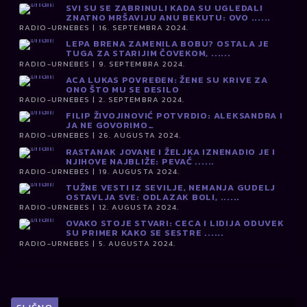
SVI SU SE ZABRINULI KADA SU UGLEDALI
ZNATNO MRŠAVIJU ANU BEKUTU: OVO ......
RADIO-URNEBES | 16. SEPTEMBRA 2024.
LEPA BRENA ZAMENILA BOBU? OSTALA JE
TUGA ZA STARIJIM ČOVEKOM, ......
RADIO-URNEBES | 9. SEPTEMBRA 2024.
ACA LUKAS POVREĐEN: ŽENE SU KRIVE ZA
ONO ŠTO MU SE DESILO
RADIO-URNEBES | 2. SEPTEMBRA 2024.
FILIP ŽIVOJINOVIĆ POTVRDIO: ALEKSANDRA I
JA NE GOVORIMO…
RADIO-URNEBES | 26. AUGUSTA 2024.
RASTANAK JOVANE I ŽELJKA IZNENADIO JE I
NJIHOVE NAJBLIŽE: PEVAČ ......
RADIO-URNEBES | 19. AUGUSTA 2024.
TUŽNE VESTI IZ SEVILJE, NEMANJA GUDELJ
OSTAVLJA SVE: ODLAZAK BOLI, ......
RADIO-URNEBES | 12. AUGUSTA 2024.
OVAKO STOJE STVARI: CECA I LIDIJA ODUVEK
SU PRIMER KAKO SE SESTRE ......
RADIO-URNEBES | 5. AUGUSTA 2024.