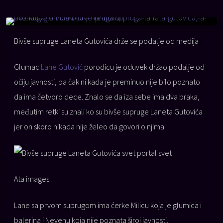
Bivše supruge Laneta Gutovića drže se podalje od medija
Glumac
Lane Gutović
porodicu je oduvek držao podalje od
očiju javnosti, pa čak ni kada je preminuo nije bilo poznato
da ima četvoro dece. Znalo se da iza sebe ima dva braka,
međutim retki su znali ko su bivše supruge Laneta Gutovića
jer on skoro nikada nije želeo da govori o njima.
Ata images
Lane sa prvom suprugom ima ćerke Milicu koja je glumica i
balerina i Nevenu koja nije poznata široj javnosti.