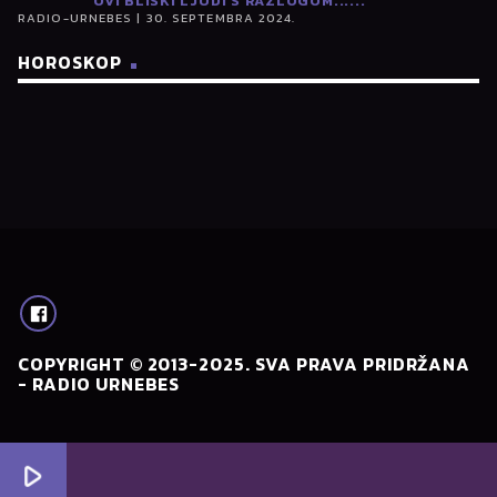
OVI BLISKI LJUDI S RAZLOGOM......
RADIO-URNEBES | 30. SEPTEMBRA 2024.
HOROSKOP
COPYRIGHT © 2013-2025. SVA PRAVA PRIDRŽANA
- RADIO URNEBES
play_arrow