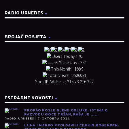
RADIO URNEBES
BROJAČ POSJETA
Users Today : 70
Users Yesterday : 364
This Month : 1889
Total views : 5506091
Your IP Address : 216.73.216.222
ESTRADNE NOVOSTI
PROPAO POSLE NJENE ODLUKE: ISTINA O
RAZVODU GOCE TRŽAN, RAŠA JE ......
RADIO-URNEBES | 7. OKTOBRA 2024.
LUNA I MARKO PROLSAVILI ĆERKIN ROĐENDAN: