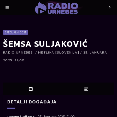
menu
chevron_right
SPECIJALNI GOST
ŠEMSA SULJAKOVIĆ
RADIO URNEBES / METLIKA [SLOVENIJA] / 25. JANUARA
2025. 21:00
date_range
format_align_left
DETALJI DOGAĐAJA
Datum i vrijeme:
25. Januara 2025. 21:00