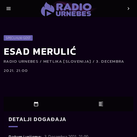
menu
chevron_right
SPECIJALNI GOST
ESAD MERULIĆ
RADIO URNEBES / METLIKA [SLOVENIJA] / 3. DECEMBRA
2021. 21:00
date_range
format_align_left
DETALJI DOGAĐAJA
Datum i vrijeme:
3. Decembra 2021. 21:00