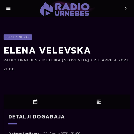
menu
chevron_right
SPECIJALNI GOST
ELENA VELEVSKA
RADIO URNEBES / METLIKA [SLOVENIJA] / 23. APRILA 2021.
21:00
date_range
format_align_left
DETALJI DOGAĐAJA
Datum i vrijeme:
23. Aprila 2021. 21:00