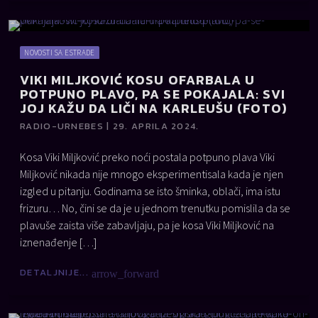
NOVOSTI SA ESTRADE
VIKI MILJKOVIĆ KOSU OFARBALA U
POTPUNO PLAVO, PA SE POKAJALA: SVI
JOJ KAŽU DA LIČI NA KARLEUŠU (FOTO)
RADIO-URNEBES | 29. APRILA 2024.
Kosa Viki Miljković preko noći postala potpuno plava Viki
Miljković nikada nije mnogo eksperimentisala kada je njen
izgled u pitanju. Godinama se isto šminka, oblači, ima istu
frizuru… No, čini se da je u jednom trenutku pomislila da se
plavuše zaista više zabavljaju, pa je kosa Viki Miljković na
iznenađenje […]
DETALJNIJE...
arrow_forward