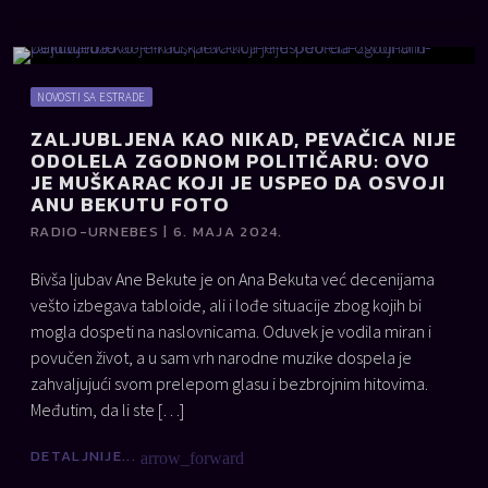
NOVOSTI SA ESTRADE
ZALJUBLJENA KAO NIKAD, PEVAČICA NIJE
ODOLELA ZGODNOM POLITIČARU: OVO
JE MUŠKARAC KOJI JE USPEO DA OSVOJI
ANU BEKUTU FOTO
RADIO-URNEBES | 6. MAJA 2024.
Bivša ljubav Ane Bekute je on Ana Bekuta već decenijama
vešto izbegava tabloide, ali i lođe situacije zbog kojih bi
mogla dospeti na naslovnicama. Oduvek je vodila miran i
povučen život, a u sam vrh narodne muzike dospela je
zahvaljujući svom prelepom glasu i bezbrojnim hitovima.
Međutim, da li ste […]
DETALJNIJE...
arrow_forward