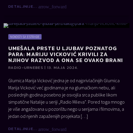
DETALJNIJE...
arrow_forward
NOVOSTI SA ESTRADE
UMEŠALA PRSTE U LJUBAV POZNATOG
PARA: MARIJU VICKOVIĆ KRIVILI ZA
NJIHOV RAZVOD A ONA SE OVAKO BRANI
RADIO-URNEBES | 13. MAJA 2024.
Glumica Marija Vicković jedna je od najprivlačinijih Glumica
Marija Vicković već godinama je na glumačkom nebu, ali
poslednjih godina posebno je osvojila srca publike likom
simpatične Natalije u seriji „Radio Mileva“. Pored toga mnogo
je više angažovana u pozorištu nego u serijama i filmovima, a
jedan od njenih zapaženijih projekata […]
DETALJNIJE...
arrow_forward