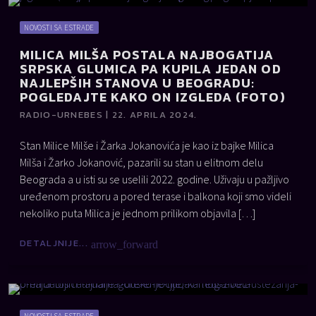
NOVOSTI SA ESTRADE
MILICA MILŠA POSTALA NAJBOGATIJA
SRPSKA GLUMICA PA KUPILA JEDAN OD
NAJLEPŠIH STANOVA U BEOGRADU:
POGLEDAJTE KAKO ON IZGLEDA (FOTO)
RADIO-URNEBES | 22. APRILA 2024.
Stan Milice Milše i Žarka Jokanovića je kao iz bajke Milica
Milša i Žarko Jokanović, pazarili su stan u elitnom delu
Beograda a u isti su se uselili 2022. godine. Uživaju u pažljivo
uređenom prostoru a pored terase i balkona koji smo videli
nekoliko puta Milica je jednom prilikom objavila […]
DETALJNIJE...
arrow_forward
NOVOSTI SA ESTRADE