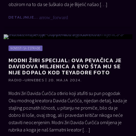
obzirom na to da se šuškalo da je Bijelić našao […]
DETALJNIJE...
arrow_forward
NOVOSTI SA ESTRADE
MODNI ŽIRI SPECIJAL: OVA PEVAČICA JE
DAVIDOVA MILJENICA A EVO ŠTA MU SE
NIJE DOPALO KOD TEYADORE FOTO
RADIO-URNEBES | 20. MAJA 2024.
Modni žiri Davida Ćurčića otkrio koji atufiti su pun pogodak
Oku modnog kreatora Davida Ćurčića, nijedan detalj, kada je
stajling poznatih ličnosti, u pitanju ne promiče, bilo da je
dobro ili loše, ovaj strog, ali i pravedan kritičar nikoga neće
ostaviti neocenjenim. Modni žiri Davida Ćurčića omiljena je
rubrika a koga je naš šarmatni kreator […]