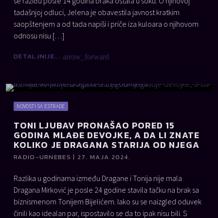
se raziđu posle 14 godina braka ostala u šoku. O njihovoj
tadašnjoj odluci, Jelena je obavestila javnost kratkim
saopštenjem a od tada napiši i priče iza kuloara o njihovom
odnosu nisu […]
DETALJNIJE...
arrow_forward
NOVOSTI SA ESTRADE
TONI LJUBAV PRONAŠAO PORED 15
GODINA MLAĐE DEVOJKE, A DA LI ZNATE
KOLIKO JE DRAGANA STARIJA OD NJEGA
RADIO-URNEBES | 27. MAJA 2024.
Razlika u godinama između Dragane i Tonija nije mala
Dragana Mirković je posle 24 godine stavila tačku na brak sa
biznismenom Tonijem Bijelićem. Iako su se naizgled oduvek
činili kao idealan par, ispostavilo se da to ipak nisu bili. S