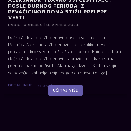
POSLE BURNOG PERIODA IZ
PEVAČICINOG DOMA STIŽU PRELEPE
VESTI
RADIO-URNEBES | 8. APRILA 2024.
Dečko Aleksandre Mladenović doselio se u njen stan
Pevačica Aleksandra Mladenović pre nekoliko meseci
prolazila je kroz veoma težak životni period. Naime, tadašnji
dečko Aleksandre Mladenović napravio joj je, kako sama
priznaje, pakao od života. Ata images Izvesni Stefan s kojim
se pevačica zabavljala nije mogao da prihvati da ga […]
DETALJNIJE...
arrow_forward
UČITAJ VIŠE