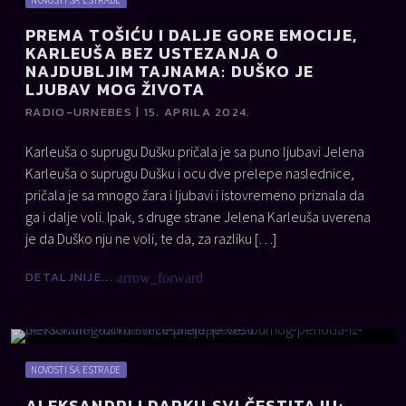
PREMA TOŠIĆU I DALJE GORE EMOCIJE,
KARLEUŠA BEZ USTEZANJA O
NAJDUBLJIM TAJNAMA: DUŠKO JE
LJUBAV MOG ŽIVOTA
RADIO-URNEBES | 15. APRILA 2024.
Karleuša o suprugu Dušku pričala je sa puno ljubavi Jelena
Karleuša o suprugu Dušku i ocu dve prelepe naslednice,
pričala je sa mnogo žara i ljubavi i istovremeno priznala da
ga i dalje voli. Ipak, s druge strane Jelena Karleuša uverena
je da Duško nju ne voli, te da, za razliku […]
DETALJNIJE...
arrow_forward
NOVOSTI SA ESTRADE
ALEKSANDRI I DARKU SVI ČESTITAJU: